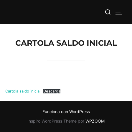
Saltar
Buscar:
al
ALTE
contenido
CARTOLA SALDO INICIAL
Cartola saldo inicial
Descarga
Funciona con WordPress
Inspiro WordPress Theme por
WPZOOM